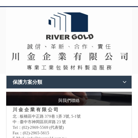
保護方案分類
與我們聯絡
川 金 企 業 有 限 公 司
北 : 板橋區中正路 379巷 1弄 3號, 5-1號
中 : 臺中市神岡區圳岸路 23 號
Tel：(02)-2969-5569 (代表號)
Fax：(02)-2965-5615