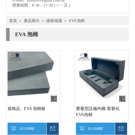
E-Mail :
info@rivergold.com.tw
營業時間 : 8:30 ~ 17:30 ( 一 ~ 五 )
首頁
»
產品展示
»
緩衝保護
»
EVA 泡棉
EVA 泡棉
規格品 : EVA 泡棉板
重量型設備內襯-客製化
EVA泡棉
加入詢價籃
詢價
加入詢價籃
詢價