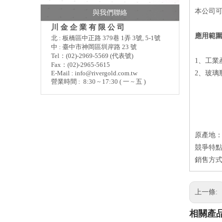
本公司
與我們聯絡
川 金 企 業 有 限 公 司
應用範圍 
北 : 板橋區中正路 379巷 1弄 3號, 5-1號
中 : 臺中市神岡區圳岸路 23 號
Tel：(02)-2969-5569 (代表號)
1、工業
Fax：(02)-2965-5615
E-Mail :
info@rivergold.com.tw
2、玻璃
營業時間 : 8:30 ~ 17:30 ( 一 ~ 五 )
原產地
競爭特點
銷售方式
上一條:
相關產