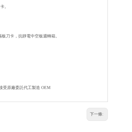
刀卡。
體隔板刀卡，抗靜電中空板週轉箱。
,接受原廠委託代工製造 OEM
下一條: