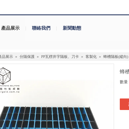
產品展示
|
聯絡我們
|
新聞動態
產品展示
»
分隔保護
»
PP瓦楞井字隔板、刀卡
»
客製化
»
蜂槽隔板(縱向) 
蜂槽
數量