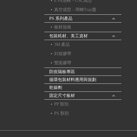
EVA泡棉 - CNC成型
真空成型 - 周轉Tray盤
PS 系列產品
板材規格
包裝耗材、美工資材
3M 產品
封箱膠帶
雙面膠帶
防疫隔板專區
循環包裝材料應用與規劃
乾燥劑
固定尺寸板材
PP 類別
PS 類別