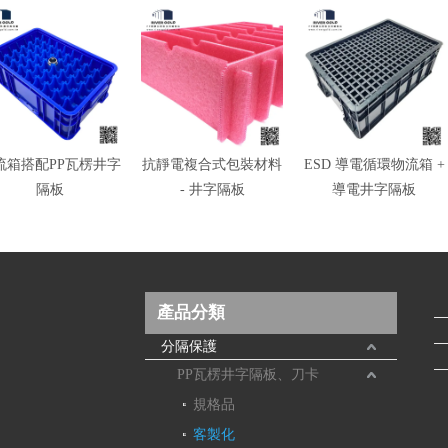
流箱搭配PP瓦楞井字
抗靜電複合式包裝材料
ESD 導電循環物流箱 +
隔板
- 井字隔板
導電井字隔板
產品分類
分隔保護
PP瓦楞井字隔板、刀卡
規格品
客製化