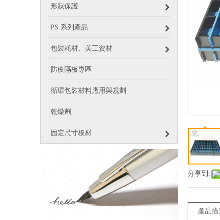
形狀保護
PS 系列產品
包裝耗材、美工資材
防疫隔板專區
循環包裝材料應用與規劃
乾燥劑
固定尺寸板材
分享到:
產品描