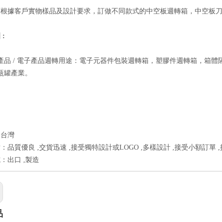
可根據客戶實物樣品及設計要求，訂做不同款式的中空板週轉箱，中空板
:
產品 / 電子產品週轉用途：電子元器件包裝週轉箱，塑膠件週轉箱，箱
瓶罐產業。
：台灣
：品質優良 ,交貨迅速 ,接受獨特設計或LOGO ,多樣設計 ,接受小額訂單 
：出口 ,製造
品