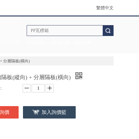
繁體中文
搜索
PP瓦楞板
工具箱泡棉
緩衝包材
+ 分層隔板(橫向)
隔板(縱向) + 分層隔板(橫向)
：
詢價
加入詢價籃