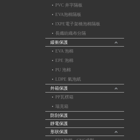
PVC 井字隔板
EVA泡棉隔板
IXPE電子架橋泡棉隔板
長纖紡織布分隔
緩衝保護
EVA 泡棉
EPE 泡棉
PU 泡棉
LDPE 氣泡紙
外箱保護
PP瓦楞箱
瑞克箱
防刮保護
靜電保護
形狀保護