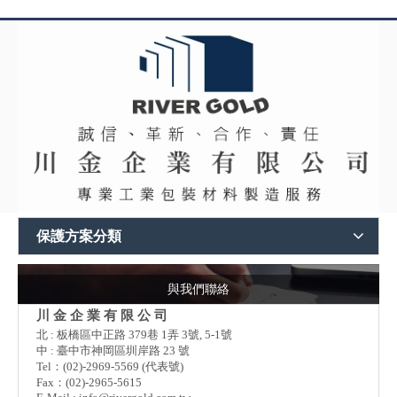
保護方案分類
與我們聯絡
川 金 企 業 有 限 公 司
北 : 板橋區中正路 379巷 1弄 3號, 5-1號
中 : 臺中市神岡區圳岸路 23 號
Tel：(02)-2969-5569 (代表號)
Fax：(02)-2965-5615