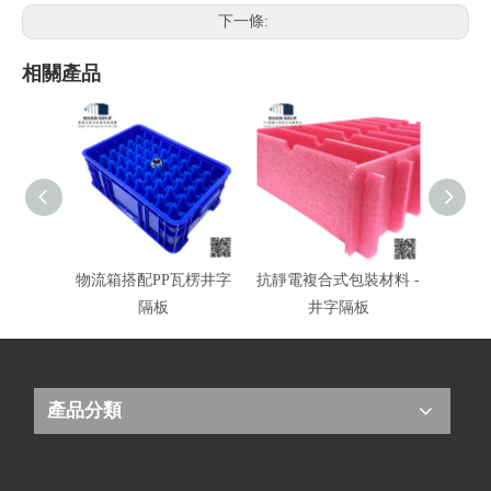
下一條:
相關產品
物流箱搭配PP瓦楞井字
抗靜電複合式包裝材料 -
ESD
隔板
井字隔板
產品分類