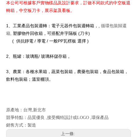
本公司可根據客戶實物樣品及設計要求，訂做不同款式的中空板週
轉箱，中空板刀卡，展示架及看板。
1、工業產品包裝週轉：電子元器件包裝週轉箱，,
循環包裝歸還
塑膠物件回收箱，可搭配井字隔板 (刀卡)
箱,
( 供抗靜電 / 導電 / 一般PP瓦楞板 選擇 )
2、瓶罐：玻璃瓶/ 玻璃杯儲存箱 。
3、農業：各種水果箱，蔬菜包裝箱，農藥包裝箱，食品包裝箱，
飲料包裝箱；溫室棚頂。
原產地：台灣,新北市
競爭特點：品質優良 ,接受獨特設計或LOGO ,環保產品
銷售方式：製造
上一條: