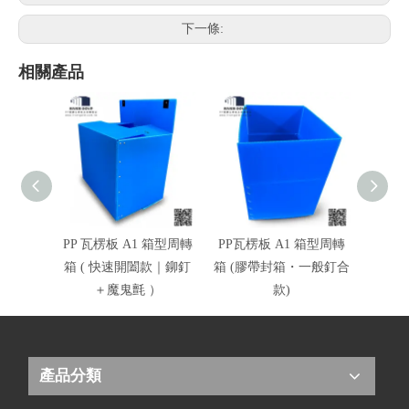
下一條:
相關產品
PP 瓦楞板 A1 箱型周轉
PP瓦楞板 A1 箱型周轉
PP
箱 ( 快速開闔款｜鉚釘
箱 (膠帶封箱・一般釘合
＋魔鬼氈 ）
款)
產品分類