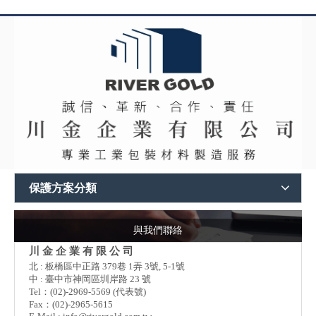
保護方案分類
與我們聯絡
川 金 企 業 有 限 公 司
北 : 板橋區中正路 379巷 1弄 3號, 5-1號
中 : 臺中市神岡區圳岸路 23 號
Tel：(02)-2969-5569 (代表號)
Fax：(02)-2965-5615