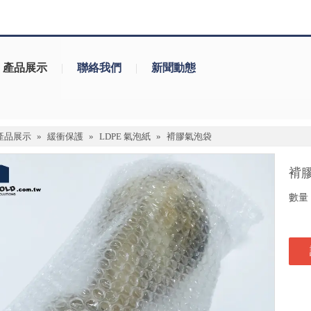
產品展示
|
聯絡我們
|
新聞動態
產品展示
»
緩衝保護
»
LDPE 氣泡紙
»
褙膠氣泡袋
褙
數量