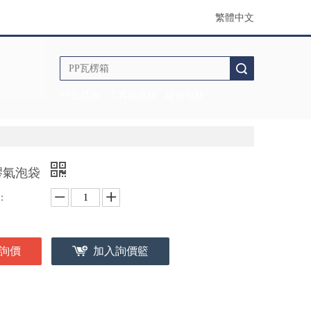
繁體中文
搜索
PP瓦楞板
工具箱泡棉
緩衝包材
膠氣泡袋
：
詢價
加入詢價籃