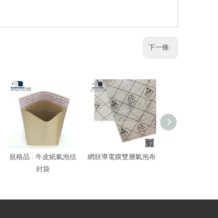
下一條:
規格品 : 牛皮紙氣泡信
網狀導電膜雙層氣泡布
氣泡紙 ( 整卷
封袋