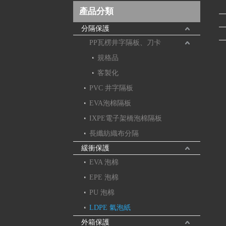
產品分類
分隔保護
PP瓦楞井字隔板、刀卡
規格品
客製化
PVC 井字隔板
EVA泡棉隔板
IXPE電子架橋泡棉隔板
長纖紡織布分隔
緩衝保護
EVA 泡棉
EPE 泡棉
PU 泡棉
LDPE 氣泡紙
外箱保護