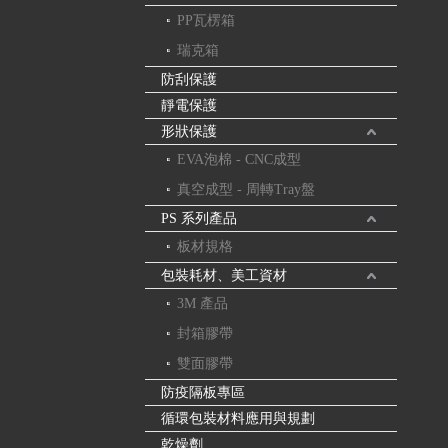
PP瓦楞箱
瑞克箱
防刮保護
靜電保護
形狀保護
EVA泡棉 - CNC成型
真空成型 - 周轉Tray盤
PS 系列產品
板材規格
包裝耗材、美工資材
3M 產品
封箱膠帶
雙面膠帶
防疫隔板專區
循環包裝材料應用與規劃
乾燥劑