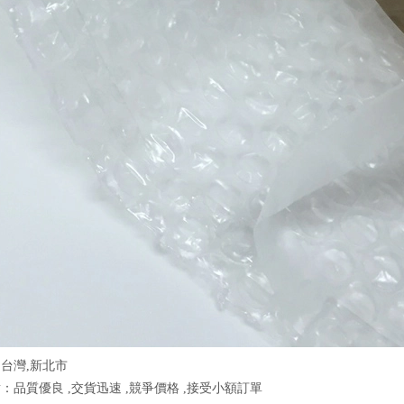
台灣,新北市
：品質優良 ,交貨迅速 ,競爭價格 ,接受小額訂單