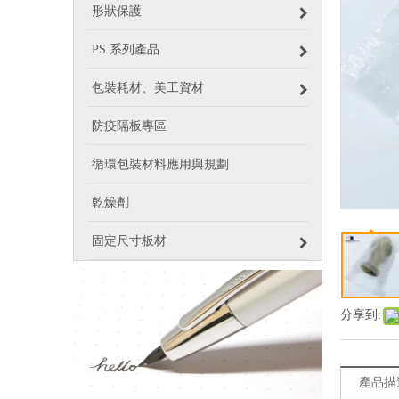
形狀保護
PS 系列產品
包裝耗材、美工資材
防疫隔板專區
循環包裝材料應用與規劃
乾燥劑
固定尺寸板材
分享到:
產品描