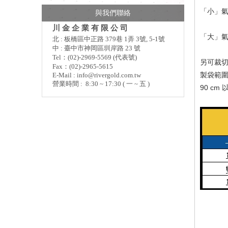
「小」氣泡
與我們聯絡
川 金 企 業 有 限 公 司
「大」氣泡
北 : 板橋區中正路 379巷 1弄 3號, 5-1號
中 : 臺中市神岡區圳岸路 23 號
Tel：(02)-2969-5569 (代表號)
另可裁切
Fax：(02)-2965-5615
製袋範圍尺
E-Mail :
info@rivergold.com.tw
營業時間 : 8:30 ~ 17:30 ( 一 ~ 五 )
90 c