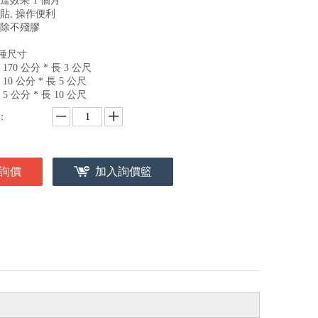
長達效果 1 個月
好貼, 操作便利
 撕除不殘膠
種尺寸
寬 170 公分 * 長 3 公尺
寬 10 公分 * 長 5 公尺
寬 5 公分 * 長 10 公尺
：
詢價
加入詢價籃