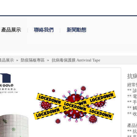
產品展示
|
聯絡我們
|
新聞動態
產品展示
»
防疫隔板專區
»
抗病毒保護膜 Antiviral Tape
抗病毒
經常
** 
** 
** 
** 
**
產品
** 