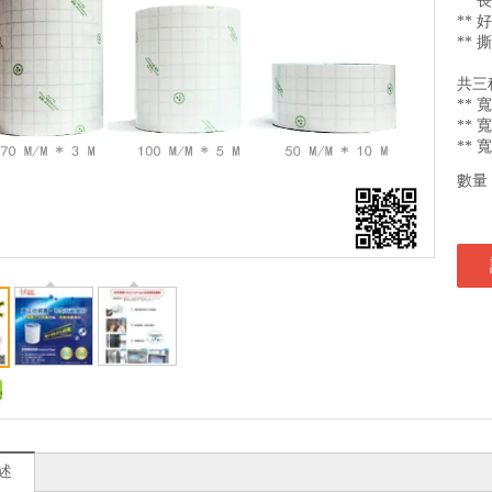
** 
** 
**
共三
** 
** 
** 
數量
述