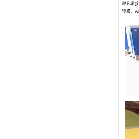
舉凡常
護膜、A