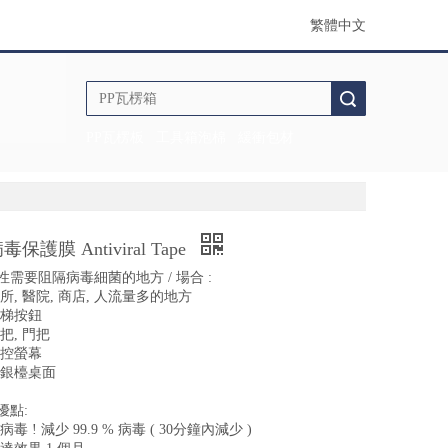
繁體中文
搜索
PP瓦楞板
工具箱泡棉
緩衝包材
保護膜 Antiviral Tape
性需要阻隔病毒細菌的地方 / 場合 :
診所, 醫院, 商店, 人流量多的地方
電梯按鈕
手把, 門把
觸控螢幕
 收銀檯桌面
優點:
抗病毒 ! 減少 99.9 % 病毒 ( 30分鐘內減少 )