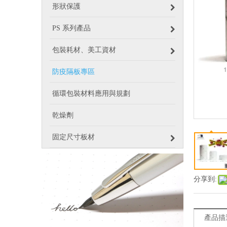
形狀保護
PS 系列產品
包裝耗材、美工資材
防疫隔板專區
循環包裝材料應用與規劃
乾燥劑
固定尺寸板材
分享到:
產品描